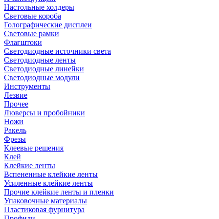
Настольные холдеры
Световые короба
Голографические дисплеи
Световые рамки
Флагштоки
Светодиодные источники света
Светодиодные ленты
Светодиодные линейки
Светодиодные модули
Инструменты
Лезвие
Прочее
Люверсы и пробойники
Ножи
Ракель
Фрезы
Клеевые решения
Клей
Клейкие ленты
Вспененные клейкие ленты
Усиленные клейкие ленты
Прочие клейкие ленты и пленки
Упаковочные материалы
Пластиковая фурнитура
Профили