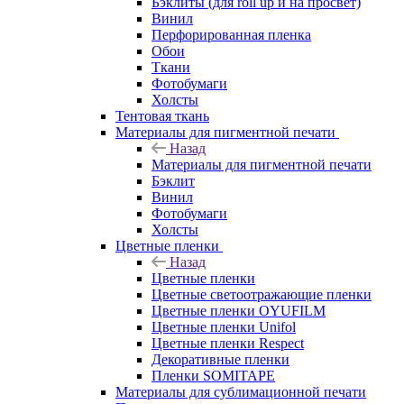
Бэклиты (для roll up и на просвет)
Винил
Перфорированная пленка
Обои
Ткани
Фотобумаги
Холсты
Тентовая ткань
Материалы для пигментной печати
Назад
Материалы для пигментной печати
Бэклит
Винил
Фотобумаги
Холсты
Цветные пленки
Назад
Цветные пленки
Цветные светоотражающие пленки
Цветные пленки OYUFILM
Цветные пленки Unifol
Цветные пленки Respect
Декоративные пленки
Пленки SOMITAPE
Материалы для сублимационной печати