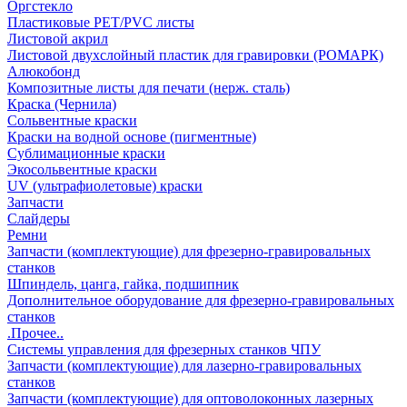
Оргстекло
Пластиковые PET/PVC листы
Листовой акрил
Листовой двухслойный пластик для гравировки (РОМАРК)
Алюкобонд
Композитные листы для печати (нерж. сталь)
Краска (Чернила)
Сольвентные краски
Краски на водной основе (пигментные)
Сублимационные краски
Экосольвентные краски
UV (ультрафиолетовые) краски
Запчасти
Слайдеры
Ремни
Запчасти (комплектующие) для фрезерно-гравировальных
станков
Шпиндель, цанга, гайка, подшипник
Дополнительное оборудование для фрезерно-гравировальных
станков
.Прочее..
Системы управления для фрезерных станков ЧПУ
Запчасти (комплектующие) для лазерно-гравировальных
станков
Запчасти (комплектующие) для оптоволоконных лазерных