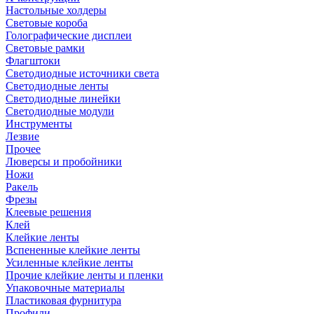
Настольные холдеры
Световые короба
Голографические дисплеи
Световые рамки
Флагштоки
Светодиодные источники света
Светодиодные ленты
Светодиодные линейки
Светодиодные модули
Инструменты
Лезвие
Прочее
Люверсы и пробойники
Ножи
Ракель
Фрезы
Клеевые решения
Клей
Клейкие ленты
Вспененные клейкие ленты
Усиленные клейкие ленты
Прочие клейкие ленты и пленки
Упаковочные материалы
Пластиковая фурнитура
Профили