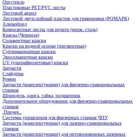
Оргстекло
Пластиковые PET/PVC листы
Листовой акрил
Листовой двухслойный пластик для гравировки (РОМАРК)
Алюкобонд
Композитные листы для печати (нерж. сталь)
Краска (Чернила)
Сольвентные краски
Краски на водной основе (пигментные)
Сублимационные краски
Экосольвентные краски
UV (ультрафиолетовые) краски
Запчасти
Слайдеры
Ремни
Запчасти (комплектующие) для фрезерно-гравировальных
станков
Шпиндель, цанга, гайка, подшипник
Дополнительное оборудование для фрезерно-гравировальных
станков
.Прочее..
Системы управления для фрезерных станков ЧПУ
Запчасти (комплектующие) для лазерно-гравировальных
станков
Запчасти (комплектующие) для оптоволоконных лазерных