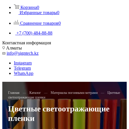
Корзина
0
Избранные товары
0
Сравнение товаров
0
+7 (700) 484-88-88
Контактная информация
Алматы
info@signtech.kz
Instagram
Telegram
WhatsApp
Главная
—
Каталог
—
Материалы погонными метрами
—
Цветные
светоотражающие пленки
Цветные светоотражающие
пленки