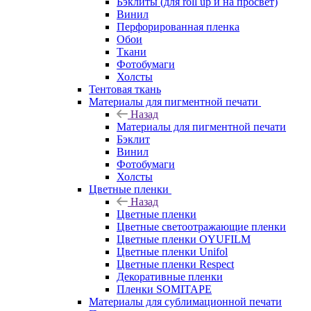
Бэклиты (для roll up и на просвет)
Винил
Перфорированная пленка
Обои
Ткани
Фотобумаги
Холсты
Тентовая ткань
Материалы для пигментной печати
Назад
Материалы для пигментной печати
Бэклит
Винил
Фотобумаги
Холсты
Цветные пленки
Назад
Цветные пленки
Цветные светоотражающие пленки
Цветные пленки OYUFILM
Цветные пленки Unifol
Цветные пленки Respect
Декоративные пленки
Пленки SOMITAPE
Материалы для сублимационной печати