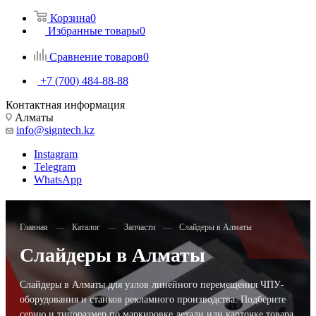
Корзина
0
Избранные товары
0
Сравнение товаров
0
+7 (700) 484-88-88
Контактная информация
Алматы
info@signtech.kz
Instagram
Telegram
WhatsApp
Главная
—
Каталог
—
Запчасти
—
Слайдеры в Алматы
Слайдеры в Алматы
Слайдеры в Алматы для узлов линейного перемещения ЧПУ-
оборудования и станков рекламного производства. Подберите
серию и типоразмер по маркировке детали или карточке товара.