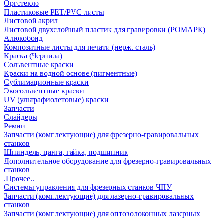
Оргстекло
Пластиковые PET/PVC листы
Листовой акрил
Листовой двухслойный пластик для гравировки (РОМАРК)
Алюкобонд
Композитные листы для печати (нерж. сталь)
Краска (Чернила)
Сольвентные краски
Краски на водной основе (пигментные)
Сублимационные краски
Экосольвентные краски
UV (ультрафиолетовые) краски
Запчасти
Слайдеры
Ремни
Запчасти (комплектующие) для фрезерно-гравировальных
станков
Шпиндель, цанга, гайка, подшипник
Дополнительное оборудование для фрезерно-гравировальных
станков
.Прочее..
Системы управления для фрезерных станков ЧПУ
Запчасти (комплектующие) для лазерно-гравировальных
станков
Запчасти (комплектующие) для оптоволоконных лазерных